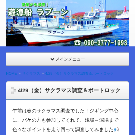
室
蘭
遊漁
船
ラブ
ーン
メインメニュー
HOME
サクラマス
4/29（金）サクラマス調査＆ボートロック
4/29（金）サクラマス調査＆ボートロック
午前は春のサクラマス調査でした！ジギング中心
に、バケの方も参加してくれて、浅場～深場まで
色々なポイントを走り回って調査してみました