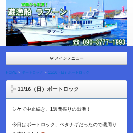
室
蘭
遊漁
船
ラブ
ーン
メインメニュー
HOME
ボートロック
11/16（日）ボートロック
11/16（日）ボートロック
シケで中止続き、1週間振りの出港！
今日はボートロック、ベタナギだったので磯周り