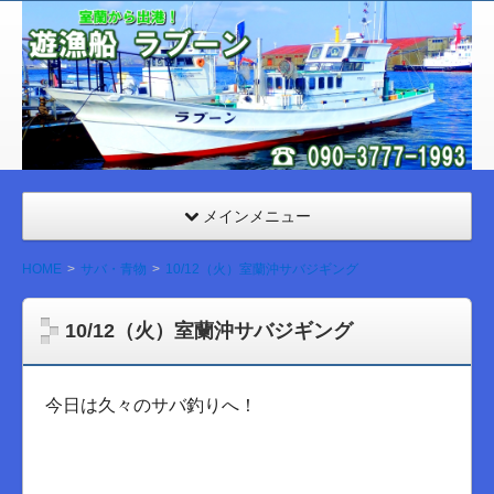
室
蘭
遊漁
船
ラブ
ーン
メインメニュー
HOME
サバ・青物
10/12（火）室蘭沖サバジギング
10/12（火）室蘭沖サバジギング
今日は久々のサバ釣りへ！