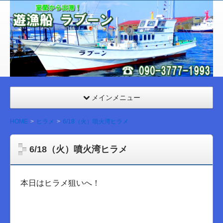
室
蘭
遊漁
船
ラブ
ーン
メインメニュー
HOME
ヒラメ
6/18（火）噴火湾ヒラメ
6/18（火）噴火湾ヒラメ
本日はヒラメ狙いへ！