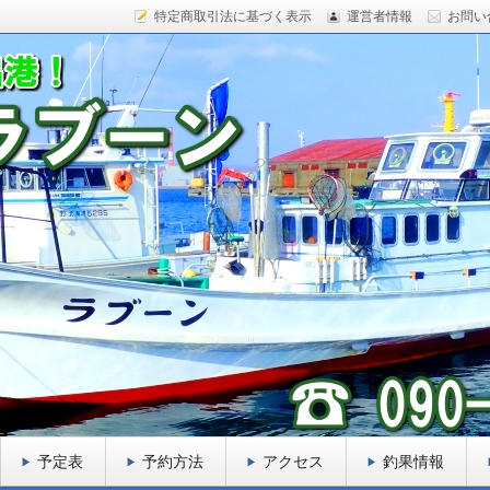
特定商取引法に基づく表示
運営者情報
お問い
ックフィッシュ、カレイ、ヒラメ、サケなど様々な魚をター
船を目指しております。
ーン
予定表
予約方法
アクセス
釣果情報