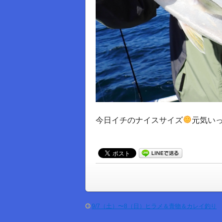
今日イチのナイスサイズ
元気い
9/7（土）〜8（日）ヒラメ＆青物＆カレイ釣り