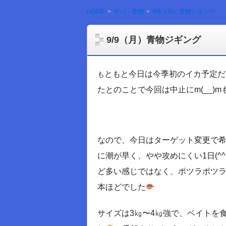
HOME
サバ・青物
9/9（月）青物ジギング
9/9（月）青物ジギング
ともと今日は今季初のイカ予定だ
も
たとのことで今回は中止にm(__)
なので、今日はターゲット変更で
に潮が早く、やや攻めにくい1日(^
ど多い感じではなく、ポツラポツラ
本ほどでした
サイズは3㎏〜4㎏強で、ベイトを