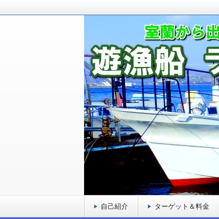
室蘭から出港している釣り船です！ロ
ゲットとし、お客様に満足頂ける遊漁
室蘭 遊漁船 ラブ
自己紹介
ターゲット＆料金