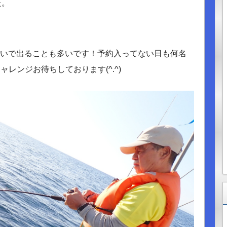
た。
物狙いで出ることも多いです！予約入ってない日も何名
レンジお待ちしております(^.^)