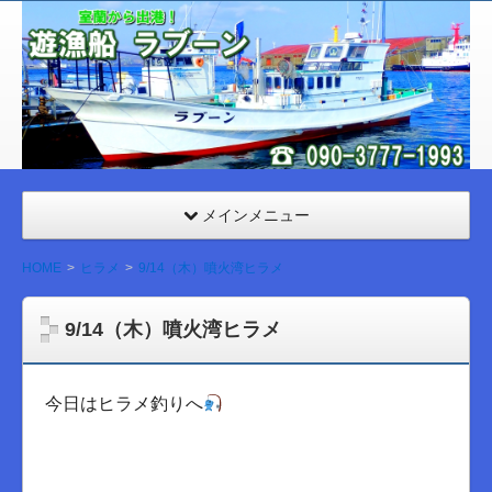
室
蘭
遊漁
船
ラブ
ーン
メインメニュー
HOME
ヒラメ
9/14（木）噴火湾ヒラメ
9/14（木）噴火湾ヒラメ
今日はヒラメ釣りへ