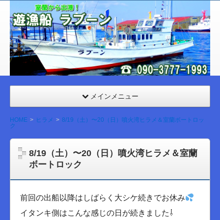
室
蘭
遊漁
船
ラブ
ーン
メインメニュー
HOME
ヒラメ
8/19（土）〜20（日）噴火湾ヒラメ＆室蘭ボートロッ
ク
8/19（土）〜20（日）噴火湾ヒラメ＆室蘭
ボートロック
前回の出船以降はしばらく大シケ続きでお休み
イタンキ側はこんな感じの日が続きました⇩