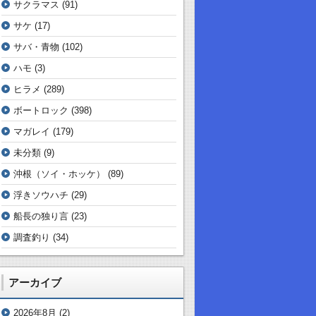
サクラマス
(91)
サケ
(17)
サバ・青物
(102)
ハモ
(3)
ヒラメ
(289)
ボートロック
(398)
マガレイ
(179)
未分類
(9)
沖根（ソイ・ホッケ）
(89)
浮きソウハチ
(29)
船長の独り言
(23)
調査釣り
(34)
アーカイブ
2026年8月
(2)