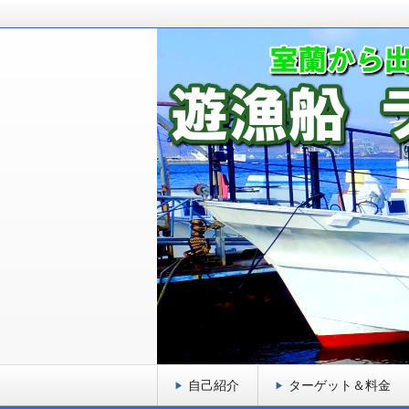
室蘭から出港している釣り船です！ロ
ゲットとし、お客様に満足頂ける遊漁
室蘭 遊漁船 ラブ
自己紹介
ターゲット＆料金