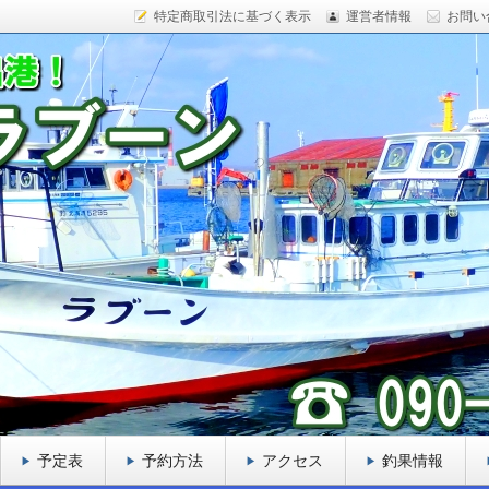
特定商取引法に基づく表示
運営者情報
お問い
ックフィッシュ、カレイ、ヒラメ、サケなど様々な魚をター
船を目指しております。
ーン
予定表
予約方法
アクセス
釣果情報