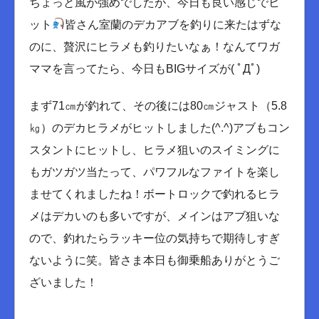
ちょっと風が強めでしたが、今日も良い感じでヒ
ット
皆さん室蘭のデカアブを釣りに来たはずな
のに、贅沢にヒラメも釣りたいなぁ！なんてワガ
ママを言ってたら、今日もBIGサイズが( ﾟДﾟ)
まず71㎝が釣れて、その後には80㎝ジャスト（5.8
㎏）のデカヒラメがヒットしました(^.^)アブもコン
スタントにヒットし、ヒラメ狙いのスイミングに
もガツガツ当たって、パワフルなファイトを楽し
ませてくれましたね！ボートロックで釣れるヒラ
メはデカいのも多いですが、メインはアブ狙いな
ので、釣れたらラッキー位の気持ちで期待しすぎ
ないように笑。皆さま本日も御乗船ありがとうご
ざいました！