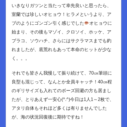
いきなりガツンと当たって幸先良いと思ったら、
室蘭では珍しいオヒョウ！ヒラメというより、ア
ブのようにゴンゴン引く感じでした
オヒョウに
始まり、その後もマゾイ、クロソイ、ホッケ、ア
ブラコ、ソウハチ、さらにはサクラマスまでも釣
れましたが、底荒れもあって本命のヒットが少な
く。。。
それでも皆さん我慢して振り続けて、70㎝筆頭に
良型も混じって、なんとか全員キャッチ！40㎝程
のギリサイズも入れてのボーズ回避の方も居まし
たが、とりあえず一安心(^.^)今日は1人1～2枚で、
アタリ自体もそれほど多くは有りませんでした
が、海の状況回復後に期待ですね！