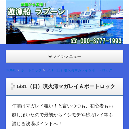
室
蘭
遊漁
船
ラブ
ーン
メインメニュー
HOME
ボートロック
5/31（日）噴火湾マガレイ＆ボートロック
5/31（日）噴火湾マガレイ＆ボートロック
午前はマガレイ狙い！と言いつつも、初心者もお
越し頂いたので最初からイシモチや砂ガレイ等も
混じる浅場ポイントへ！