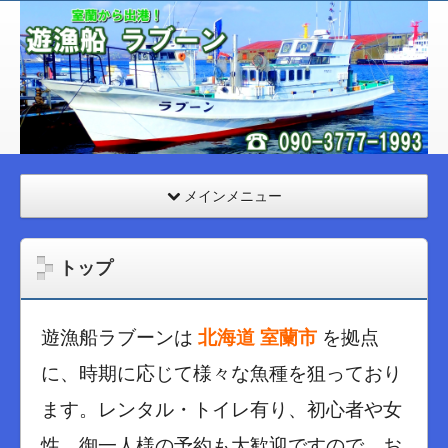
室
蘭
遊漁
船
ラブ
ーン
メインメニュー
トップ
遊漁船ラブーンは
北海道 室蘭市
を拠点
に、時期に応じて様々な魚種を狙っており
ます。
レンタル・トイレ有り、初心者や女
性、御一人様の予約も大歓迎ですので、お