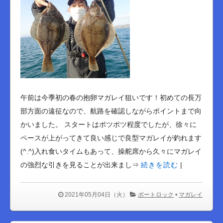
午前は今季初の春の抱卵マガレイ狙いです！初めての長万
部方面の遠征なので、航路を確認しながらポイントまで向
かいました。 スタートはポツポツ程度でしたが、徐々に
ペースが上がってきて良い感じで良型マガレイが釣れます
(^.^)入れ食いタイムもあって、操舵席から久々にマガレイ
の強烈な引きを見ることが出来まし⇒
続きを読む
|
2021年05月04日（火）
ボートロック
•
マガレイ