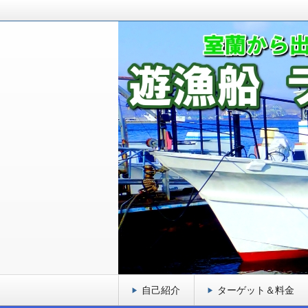
室蘭から出港している釣り船です！ロ
ゲットとし、お客様に満足頂ける遊漁
室蘭 遊漁船 ラブ
自己紹介
ターゲット＆料金