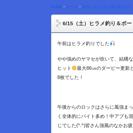
HOME
ヒラメ
6/15（土）ヒラメ釣り＆ボー
6/15（土）ヒラメ釣り＆ボ
午前はヒラメ釣りでした
やや強めのヤマセが吹いて、結構
ヒット
最大86㎝のダービー更新
8枚でした！
午後からのロックはさらに風強ま
く全体的にバイト多め！中アブも混
じでした(^.^)皆さん強風のなかお