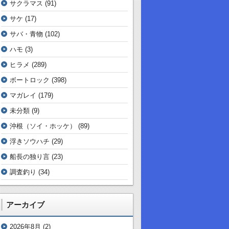
サクラマス
(91)
サケ
(17)
サバ・青物
(102)
ハモ
(3)
ヒラメ
(289)
ボートロック
(398)
マガレイ
(179)
未分類
(9)
沖根（ソイ・ホッケ）
(89)
浮きソウハチ
(29)
船長の独り言
(23)
調査釣り
(34)
アーカイブ
2026年8月
(2)