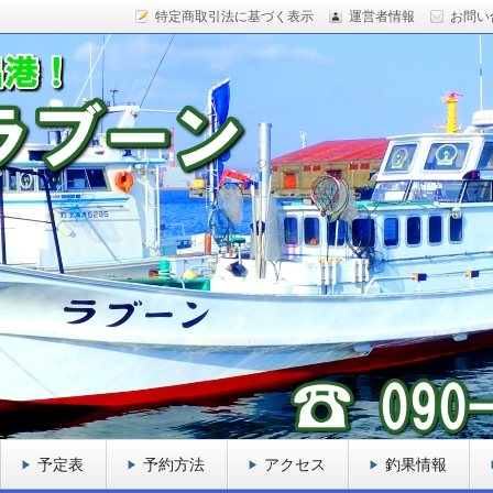
特定商取引法に基づく表示
運営者情報
お問い
ックフィッシュ、カレイ、ヒラメ、サケなど様々な魚をター
船を目指しております。
ーン
予定表
予約方法
アクセス
釣果情報