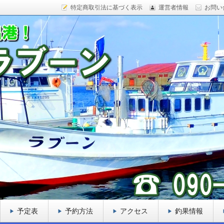
特定商取引法に基づく表示
運営者情報
お問い
ックフィッシュ、カレイ、ヒラメ、サケなど様々な魚をター
船を目指しております。
ーン
予定表
予約方法
アクセス
釣果情報