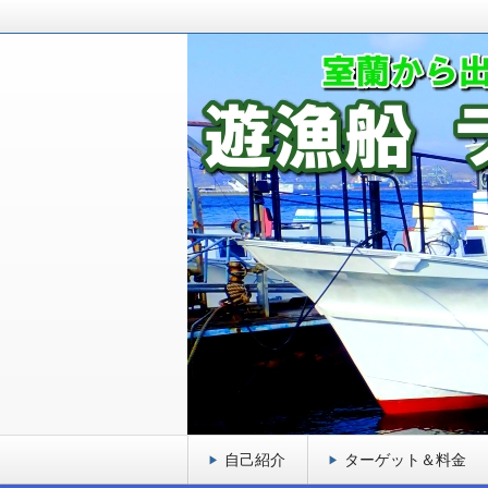
室蘭から出港している釣り船です！ロ
ゲットとし、お客様に満足頂ける遊漁
室蘭 遊漁船 ラブ
自己紹介
ターゲット＆料金