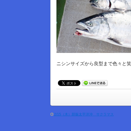
ニシンサイズから良型まで色々と
2/15（木）胆振太平洋沖 サクラマス