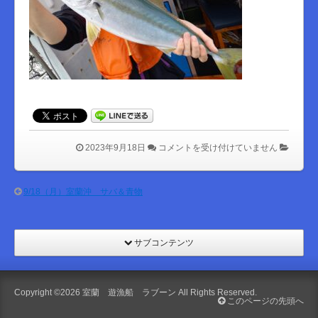
は
2023年9月18日
コメントを受け付けていません
9/18（月）室蘭沖 サバ＆青物
サブコンテンツ
Copyright ©2026
室蘭 遊漁船 ラブーン
All Rights Reserved.
このページの先頭へ