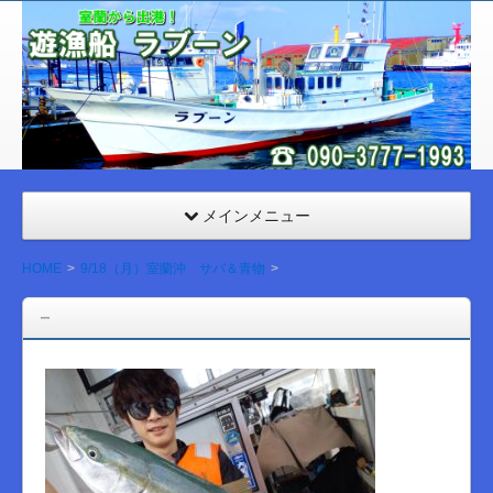
室
蘭
遊漁
船
ラブ
ーン
メインメニュー
HOME
9/18（月）室蘭沖 サバ＆青物