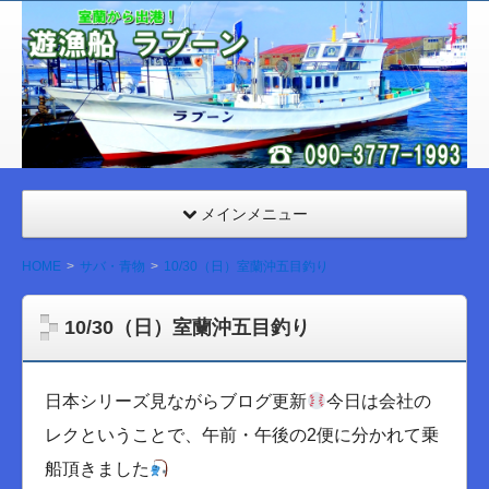
室
蘭
遊漁
船
ラブ
ーン
メインメニュー
HOME
サバ・青物
10/30（日）室蘭沖五目釣り
10/30（日）室蘭沖五目釣り
日本シリーズ見ながらブログ更新
今日は会社の
レクということで、午前・午後の2便に分かれて乗
船頂きました