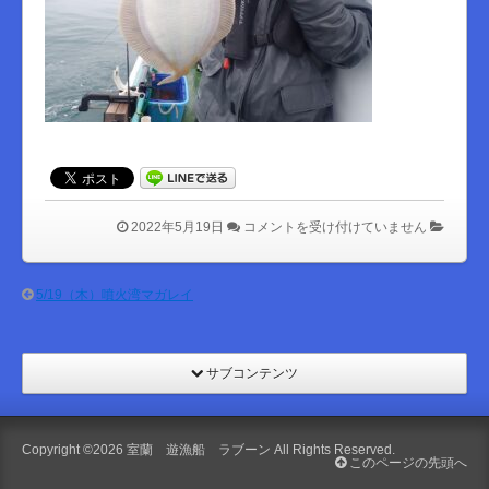
は
2022年5月19日
コメントを受け付けていません
5/19（木）噴火湾マガレイ
サブコンテンツ
Copyright ©2026
室蘭 遊漁船 ラブーン
All Rights Reserved.
このページの先頭へ