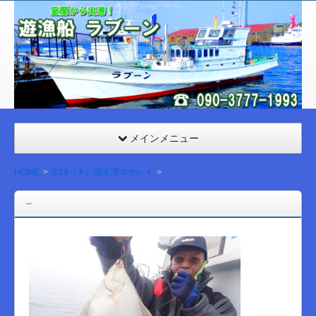
室
蘭
遊漁
船
ラブ
ーン
メインメニュー
HOME
5/19（木）噴火湾マガレイ