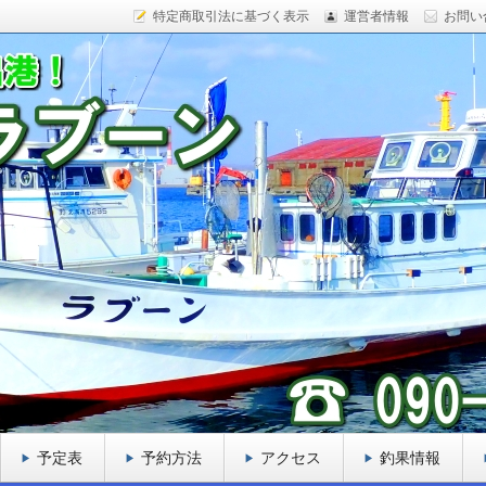
特定商取引法に基づく表示
運営者情報
お問い
ックフィッシュ、カレイ、ヒラメ、サケなど様々な魚をター
船を目指しております。
ーン
予定表
予約方法
アクセス
釣果情報