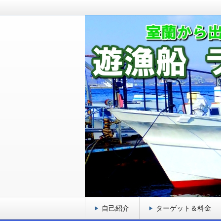
室蘭から出港している釣り船です！ロ
ゲットとし、お客様に満足頂ける遊漁
室蘭 遊漁船 ラブ
自己紹介
ターゲット＆料金