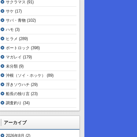
サクラマス
(91)
サケ
(17)
サバ・青物
(102)
ハモ
(3)
ヒラメ
(289)
ボートロック
(398)
マガレイ
(179)
未分類
(9)
沖根（ソイ・ホッケ）
(89)
浮きソウハチ
(29)
船長の独り言
(23)
調査釣り
(34)
アーカイブ
2026年8月
(2)