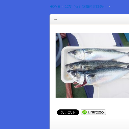
HOME
12/7（火）室蘭沖五目釣り