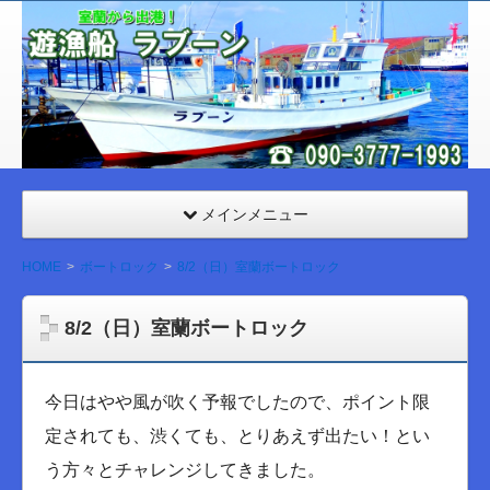
室
蘭
遊漁
船
ラブ
ーン
メインメニュー
HOME
ボートロック
8/2（日）室蘭ボートロック
8/2（日）室蘭ボートロック
今日はやや風が吹く予報でしたので、ポイント限
定されても、渋くても、とりあえず出たい！とい
う方々とチャレンジしてきました。