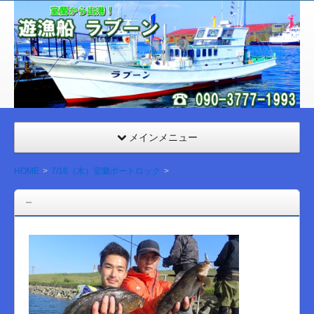
室
蘭
遊漁
船
ラブ
ーン
メインメニュー
HOME
7/16（木）室蘭ボートロック