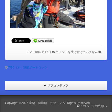
は
2020年7月16日
コメントを受け付けていません
7/16（木）室蘭ボートロック
サブコンテンツ
Copyright ©2026
室蘭 遊漁船 ラブーン
All Rights Reserved.
このページの先頭へ