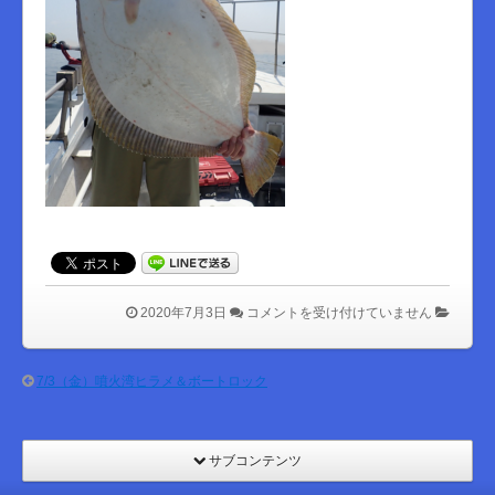
は
2020年7月3日
コメントを受け付けていません
7/3（金）噴火湾ヒラメ＆ボートロック
サブコンテンツ