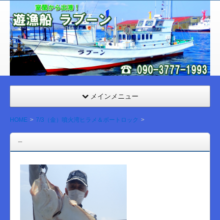
室
蘭
遊漁
船
ラブ
ーン
メインメニュー
HOME
7/3（金）噴火湾ヒラメ＆ボートロック