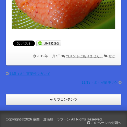
2019年11月7日
コメントはありません。
サケ
11/5（火）室蘭沖マガレイ
11/13（水）室蘭沖サケ
サブコンテンツ
Copyright ©2026
室蘭 遊漁船 ラブーン
All Rights Reserved.
このページの先頭へ