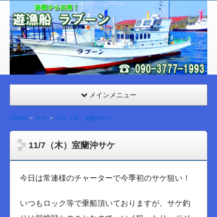
室
蘭
遊漁
船
ラブ
ーン
メインメニュー
HOME
サケ
11/7（木）室蘭沖サケ
11/7（木）室蘭沖サケ
今日は常連様のチャーターで今季初のサケ狙い！
いつもロック等で乗船頂いておりますが、サケ釣