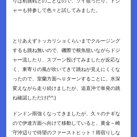
りは初挑戦とのことなので、ソイ狙ったり、ドジ
ャーも持参して色々と試してみました。
とりあえずトッカリショくらいまでクルージング
するも跳ね無いので、磯際で根魚狙いながらドジ
ャー流したり、スプーン投げてみましたが反応な
く、東寄りの風が吹いてきて跳ねが見えにくくな
ったので、室蘭方面へＵターンすることに。水深
変えながら走り続けましたが、追直沖で単発の跳
ね確認しただけ(^^;)
ドンドン雨強くなってきましたが、久々のナギな
ので伊達方面へ向けて移動していると、黄金～崎
守沖辺りで待望のファーストヒット！雨宿りしな