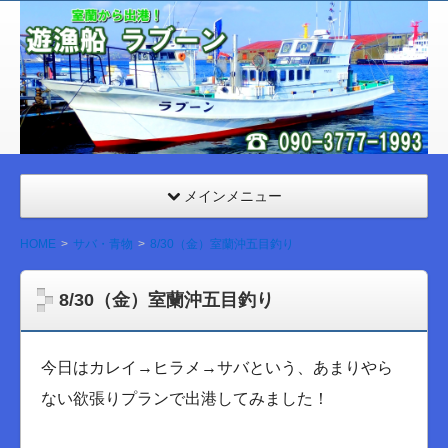
室
蘭
遊漁
船
ラブ
ーン
メインメニュー
HOME
サバ・青物
8/30（金）室蘭沖五目釣り
8/30（金）室蘭沖五目釣り
今日はカレイ→ヒラメ→サバという、あまりやら
ない欲張りプランで出港してみました！