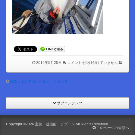
は
2019年5月25日
コメントを受け付けていません
5/25（土）マガレイ＆ボートロック
サブコンテンツ
Copyright ©2026
室蘭 遊漁船 ラブーン
All Rights Reserved.
このページの先頭へ