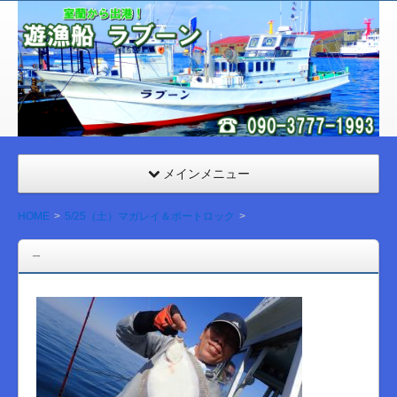
室
蘭
遊漁
船
ラブ
ーン
メインメニュー
HOME
5/25（土）マガレイ＆ボートロック