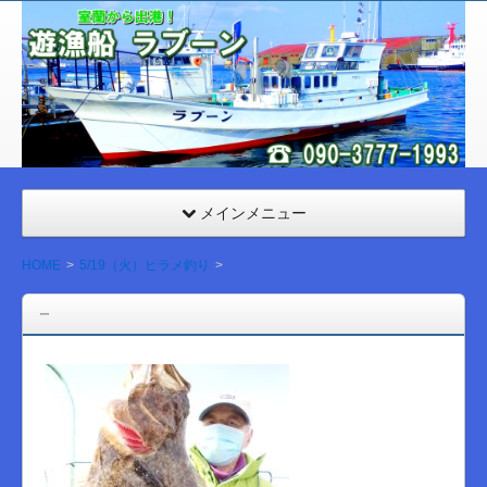
室
蘭
遊漁
船
ラブ
ーン
メインメニュー
HOME
5/19（火）ヒラメ釣り