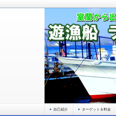
室蘭から出港している釣り船です！ロ
ゲットとし、お客様に満足頂ける遊漁
室蘭 遊漁船 ラブ
自己紹介
ターゲット＆料金