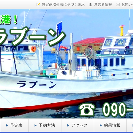
特定商取引法に基づく表示
運営者情報
お問い
ックフィッシュ、カレイ、ヒラメ、サケなど様々な魚をター
船を目指しております。
ーン
予定表
予約方法
アクセス
釣果情報