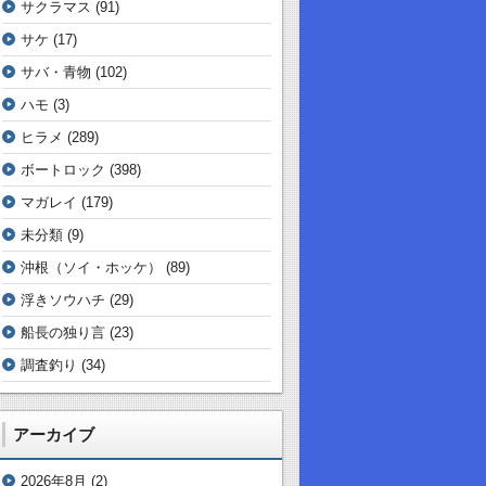
サクラマス
(91)
サケ
(17)
サバ・青物
(102)
ハモ
(3)
ヒラメ
(289)
ボートロック
(398)
マガレイ
(179)
未分類
(9)
沖根（ソイ・ホッケ）
(89)
浮きソウハチ
(29)
船長の独り言
(23)
調査釣り
(34)
アーカイブ
2026年8月
(2)